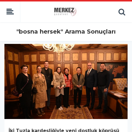
"bosna hersek" Arama Sonuçları
İki Tuzla kardeşliğiyle yeni dostluk köprüsü