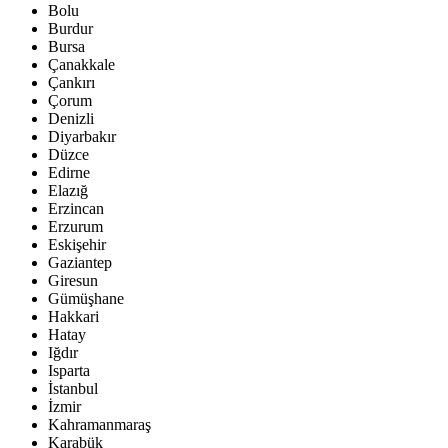
Bolu
Burdur
Bursa
Çanakkale
Çankırı
Çorum
Denizli
Diyarbakır
Düzce
Edirne
Elazığ
Erzincan
Erzurum
Eskişehir
Gaziantep
Giresun
Gümüşhane
Hakkari
Hatay
Iğdır
Isparta
İstanbul
İzmir
Kahramanmaraş
Karabük