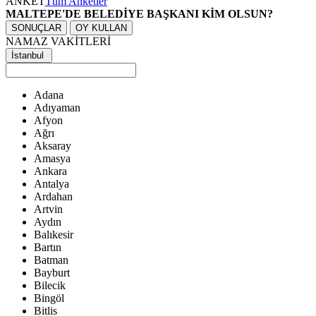
ANKET
Tüm Anketler
MALTEPE'DE BELEDİYE BAŞKANI KİM OLSUN?
SONUÇLAR
OY KULLAN
NAMAZ VAKİTLERİ
İstanbul
Adana
Adıyaman
Afyon
Ağrı
Aksaray
Amasya
Ankara
Antalya
Ardahan
Artvin
Aydın
Balıkesir
Bartın
Batman
Bayburt
Bilecik
Bingöl
Bitlis